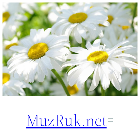
Перейти
к
содержимому
MuzRuk.net