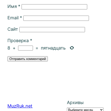
Имя
*
Email
*
Сайт
Проверка
*
8
+
=
пятнадцать
Архивы
MuzRuk.net