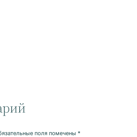
арий
бязательные поля помечены
*