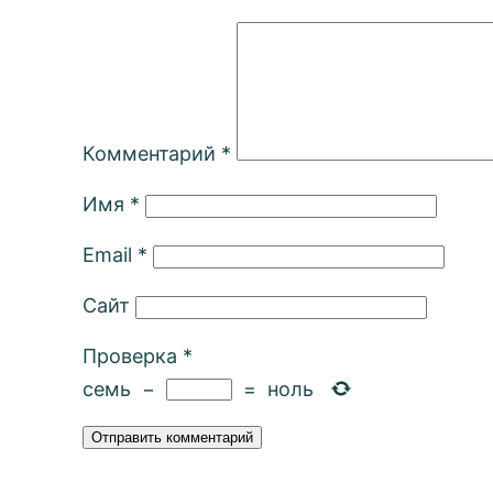
Комментарий
*
Имя
*
Email
*
Сайт
Проверка
*
семь
−
=
ноль