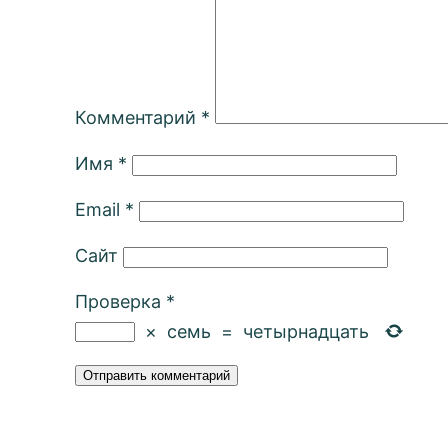
Комментарий
*
Имя
*
Email
*
Сайт
Проверка
*
×
семь
=
четырнадцать