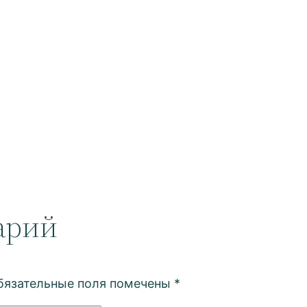
арий
бязательные поля помечены
*