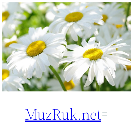
Перейти
к
содержимому
MuzRuk.net