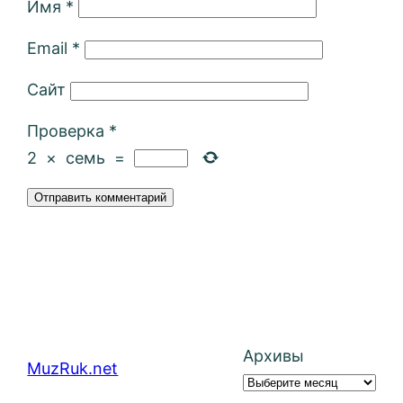
Имя
*
Email
*
Сайт
Проверка
*
2
×
семь
=
Архивы
MuzRuk.net