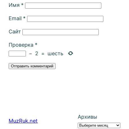
Имя
*
Email
*
Сайт
Проверка
*
−
2
=
шесть
Архивы
MuzRuk.net