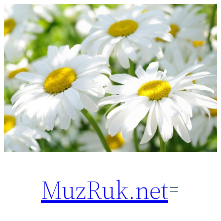
Перейти
к
содержимому
MuzRuk.net