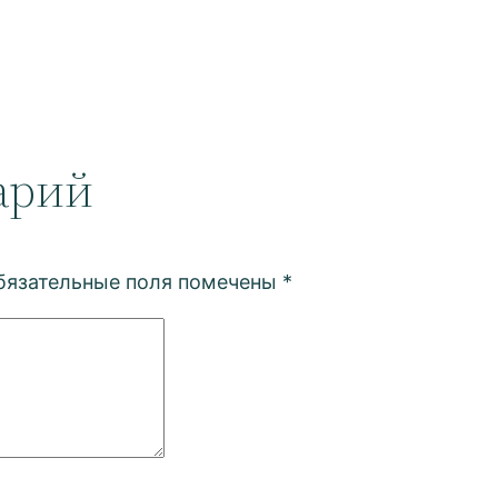
арий
бязательные поля помечены
*