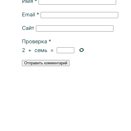
Имя
*
Email
*
Сайт
Проверка
*
2
+
семь
=