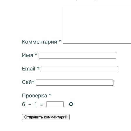
Комментарий
*
Имя
*
Email
*
Сайт
Проверка
*
6
−
1
=