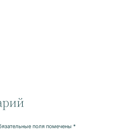
арий
бязательные поля помечены
*