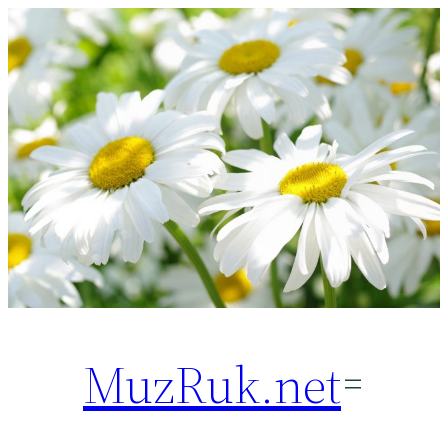
Перейти
к
содержимому
MuzRuk.net