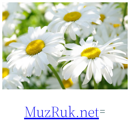
Перейти
к
содержимому
MuzRuk.net