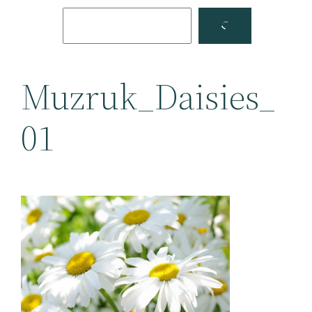
Поиск
Facebook
YouTube
Muzruk_Daisies_
01