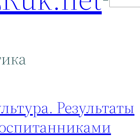
тика
льтура. Результаты
воспитанниками