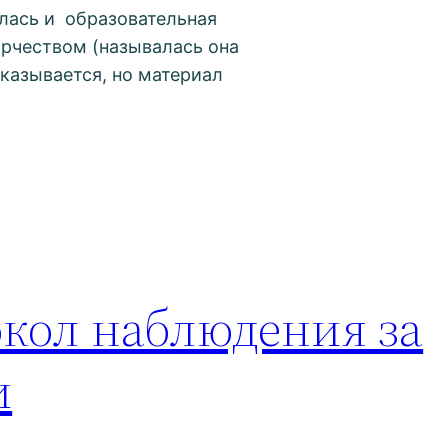
алась и образовательная
орчеством (называлась она
оказывается, но материал
окол наблюдения за
и