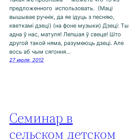
предложенного использовать. (Маці
вышывае ручнік, да яе ідуць з песняю,
кветкамі дзеці) (на фоне музыки) Дзеці: Ты
адна ў нас, матуля! Лепшая ў свеце! Што
другой такой няма, разумеюць дзеці. Але
вось аб чым сягоння…
27 июля, 2012
Семинар в
сельском детском