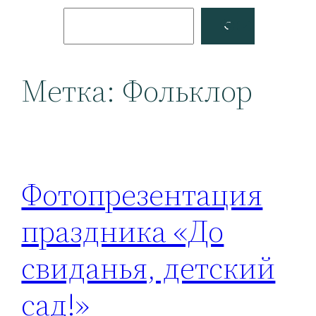
Поиск
Facebook
YouTube
Метка:
Фольклор
Фотопрезентация
праздника «До
свиданья, детский
сад!»