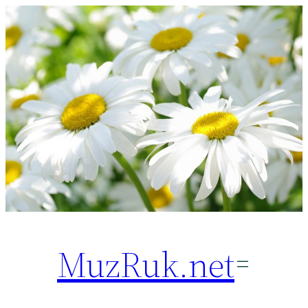
Перейти
к
содержимому
MuzRuk.net