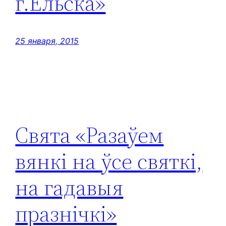
г.Ельска»
25 января, 2015
Свята «Разаўем
вянкі на ўсе святкі,
на гадавыя
празнічкі»