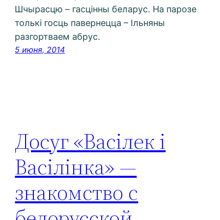
Шчырасцю – гасцінны беларус. На парозе
толькі госць павернецца – Ільняны
разгортваем абрус.
5 июня, 2014
Досуг «Васілек і
Васілінка» —
знакомство с
белорусской