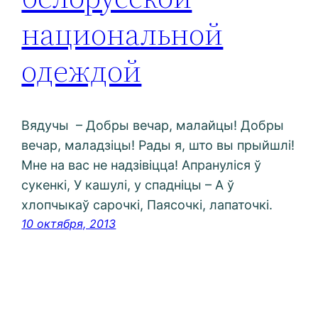
национальной
одеждой
Вядучы – Добры вечар, малайцы! Добры
вечар, маладзіцы! Рады я, што вы прыйшлі!
Мне на вас не надзівіцца! Апрануліся ў
сукенкі, У кашулі, у спадніцы – А ў
хлопчыкаў сарочкі, Паясочкі, лапаточкі.
10 октября, 2013