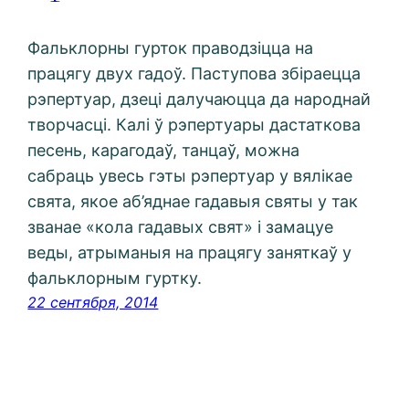
Фальклорны гурток праводзіцца на
працягу двух гадоў. Паступова збіраецца
рэпертуар, дзеці далучаюцца да народнай
творчасці. Калі ў рэпертуары дастаткова
песень, карагодаў, танцаў, можна
сабраць увесь гэты рэпертуар у вялікае
свята, якое аб’яднае гадавыя святы у так
званае «кола гадавых свят» і замацуе
веды, атрыманыя на працягу заняткаў у
фальклорным гуртку.
22 сентября, 2014