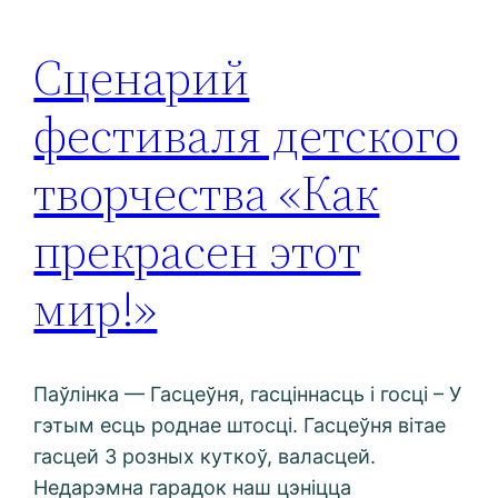
Сценарий
фестиваля детского
творчества «Как
прекрасен этот
мир!»
Паўлінка — Гасцеўня, гасціннасць і госці – У
гэтым есць роднае штосці. Гасцеўня вітае
гасцей З розных куткоў, валасцей.
Недарэмна гарадок наш цэніцца