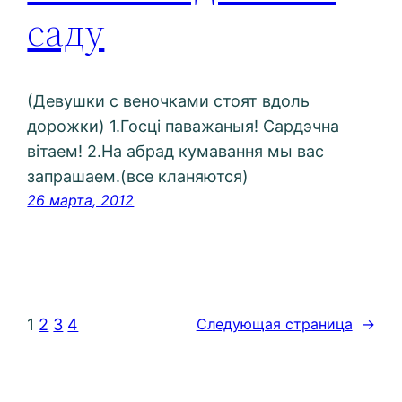
саду
(Девушки с веночками стоят вдоль
дорожки) 1.Госці паважаныя! Сардэчна
вітаем! 2.На абрад кумавання мы вас
запрашаем.(все кланяются)
26 марта, 2012
1
2
3
4
Следующая страница
→