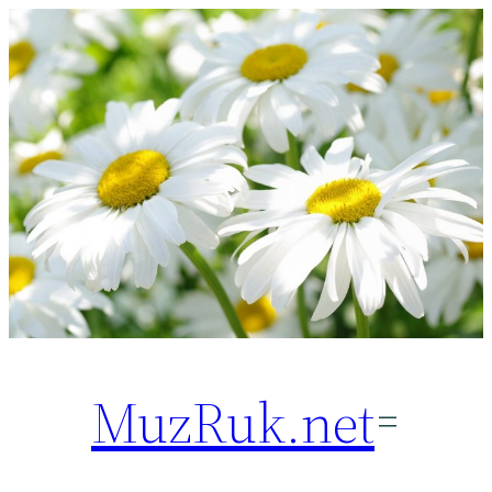
Перейти
к
содержимому
MuzRuk.net