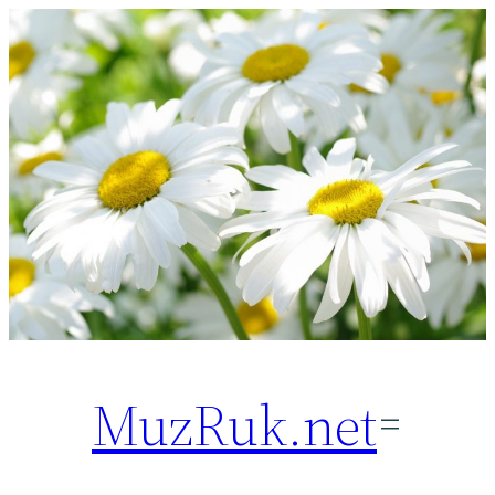
Перейти
к
содержимому
MuzRuk.net