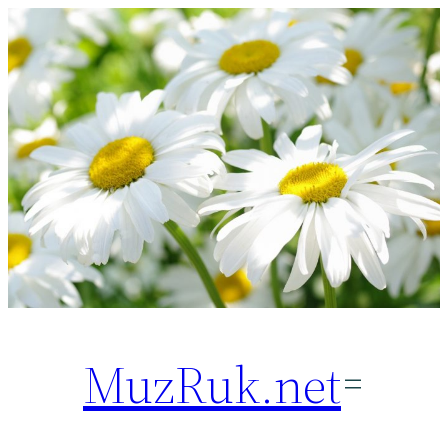
Перейти
к
содержимому
MuzRuk.net