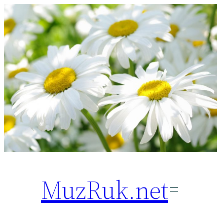
Перейти
к
содержимому
MuzRuk.net