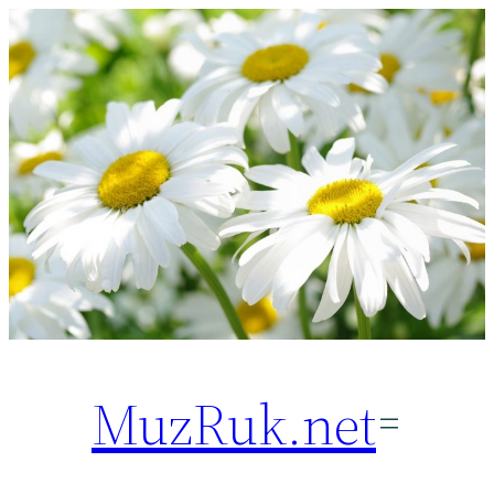
Перейти
к
содержимому
MuzRuk.net