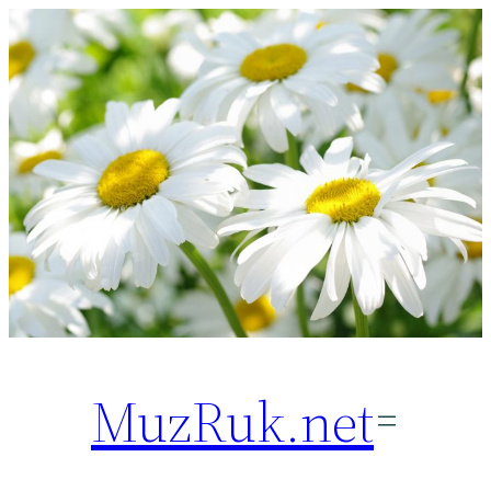
Перейти
к
содержимому
MuzRuk.net