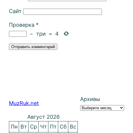
Сайт
Проверка
*
−
три
=
4
Архивы
MuzRuk.net
Август 2026
Пн
Вт
Ср
Чт
Пт
Сб
Вс