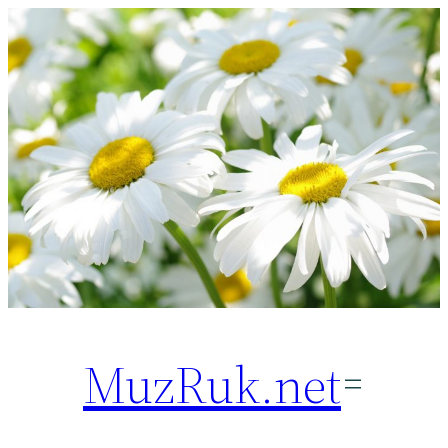
Перейти
к
содержимому
MuzRuk.net