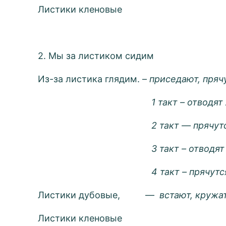
Листики кленовые
2. Мы за листиком сидим
Из-за листика глядим. –
приседают, прячу
1 такт – отводят листи
2 такт — прячутс
3 такт – отводят лист
4 такт – прячутс
Листики дубовые, —
встают,
кружат
Листики кленовые