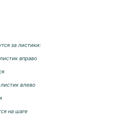
тся за листики:
к вправо
я
ик влево
я
ся на шаге