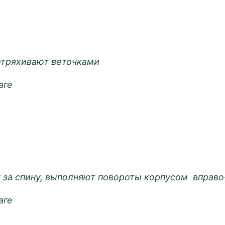
отряхивают веточками
аге
к за спину, выполняют повороты корпусом вправо
аге