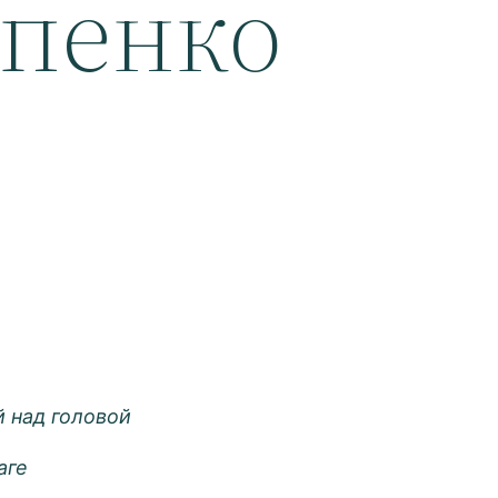
пенко
й над головой
аге