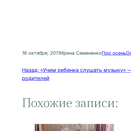
16 октября, 2011
Ирина Семененко
Про осень
О
Назад:
«Учим ребенка слушать музыку» —
родителей
Похожие записи: