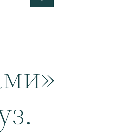
ами»
уз.