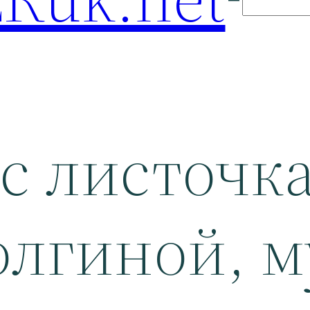
 с листочк
Волгиной, м