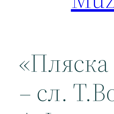
«Пляска
– сл. Т.