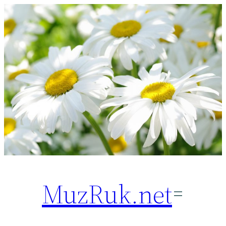
Перейти
к
содержимому
MuzRuk.net