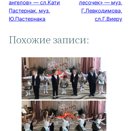
ангелов» — сл.Кати
лесочек» — муз.
Пастернак, муз.
Г.Левкодимова,
Ю.Пастернака
сл.Г.Виеру
Похожие записи: