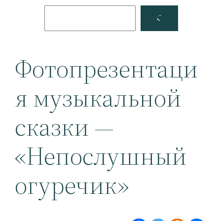
Поиск
Facebook
YouTube
Фотопрезентаци
я музыкальной
сказки —
«Непослушный
огуречик»