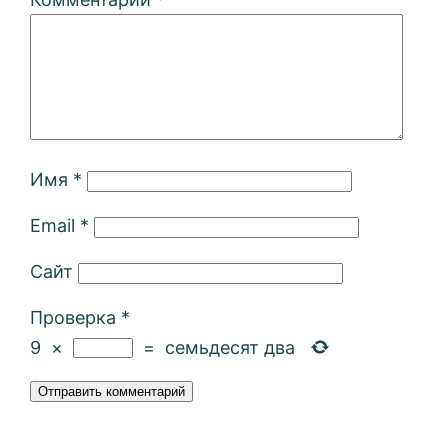
Имя
*
Email
*
Сайт
Проверка
*
9
×
=
семьдесят два