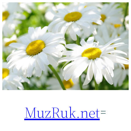
Перейти
к
содержимому
MuzRuk.net