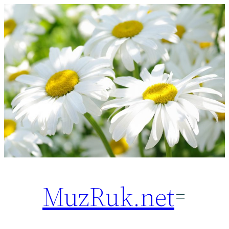
Перейти
к
содержимому
MuzRuk.net