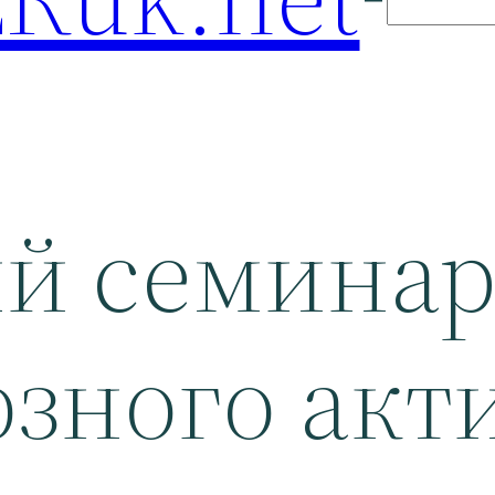
й семина
зного акт