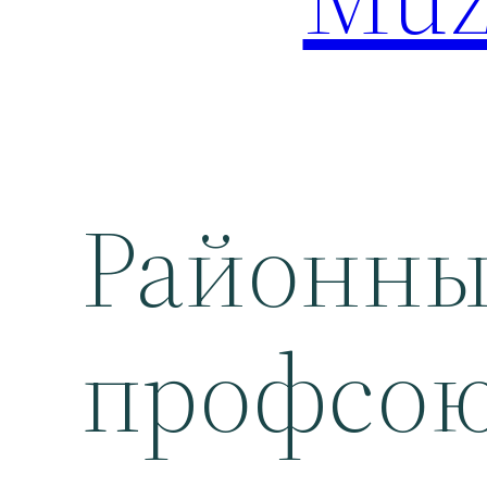
Районны
профсою