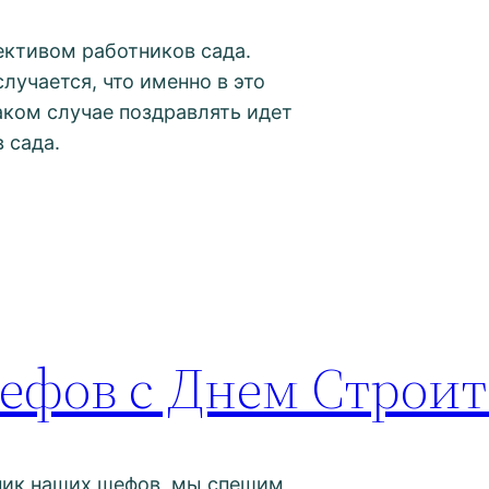
ективом работников сада.
лучается, что именно в это
таком случае поздравлять идет
 сада.
ефов с Днем Строит
ник наших шефов, мы спешим,