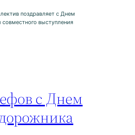
лектив поздравляет с Днем
й совместного выступления
ефов с Днем
 дорожника