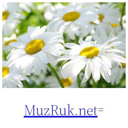
Перейти
к
содержимому
MuzRuk.net