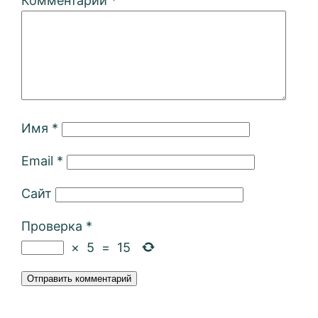
Комментарий
*
Имя
*
Email
*
Сайт
Проверка
*
×
5
=
15