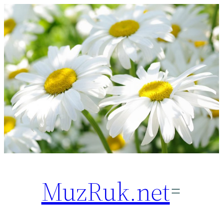
Перейти
к
содержимому
MuzRuk.net