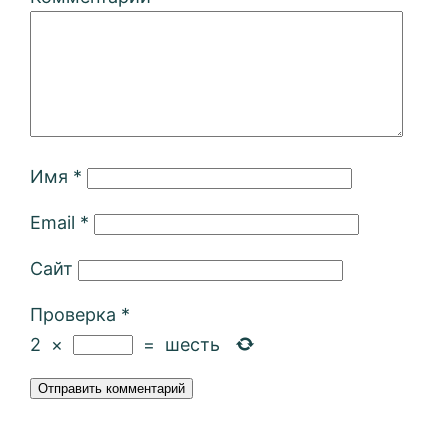
Имя
*
Email
*
Сайт
Проверка
*
2
×
=
шесть