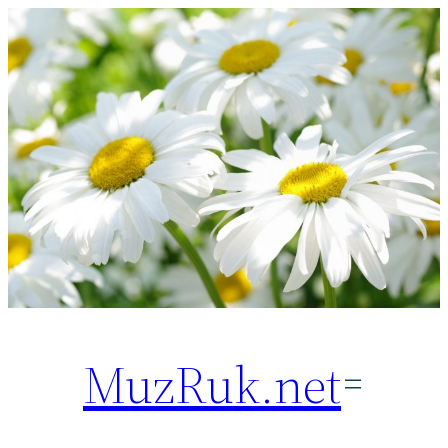
Перейти
к
содержимому
MuzRuk.net