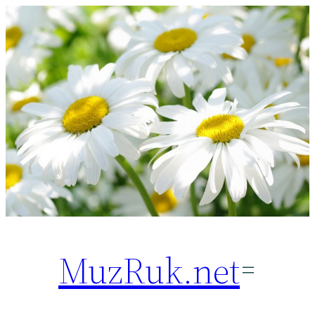
Перейти
к
содержимому
MuzRuk.net