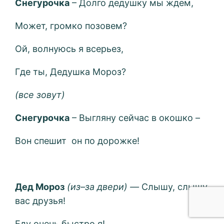
Снегурочка
– Долго дедушку мы ждем,
Может, громко позовем?
Ой, волнуюсь я всерьез,
Где ты, Дедушка Мороз?
(все зовут)
Снегурочка
– Выгляну сейчас в окошко –
Вон спешит он по дорожке!
Дед Мороз
(из–за двери) —
Слышу, слышу
вас друзья!
Еду очень быстро я!