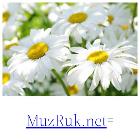
Перейти
к
содержимому
MuzRuk.net