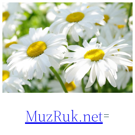
Перейти
к
содержимому
MuzRuk.net