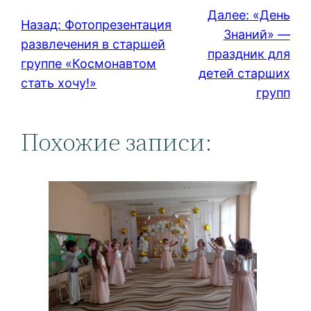
Далее:
«День
Назад:
Фотопрезентация
Знаний» —
развлечения в старшей
праздник для
группе «Космонавтом
детей старших
стать хочу!»
групп
Похожие записи: