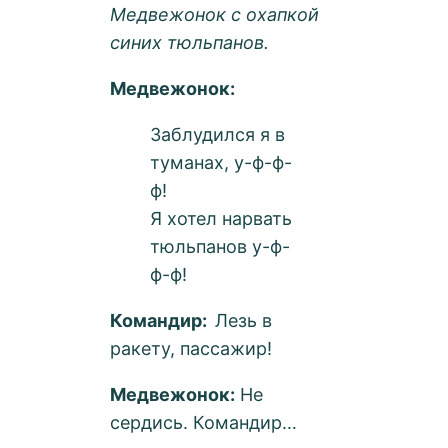
Медвежонок с охапкой
синих тюльпанов.
Медвежонок:
Заблудился я в
туманах, у-ф-ф-
ф!
Я хотел нарвать
тюльпанов у-ф-
ф-ф!
Командир:
Лезь в
ракету, пассажир!
Медвежонок:
Не
сердись. Командир…