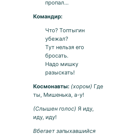
пропал…
Командир:
Что? Топтыгин
убежал?
Тут нельзя его
бросать.
Надо мишку
разыскать!
Космонавты:
(хором)
Где
ты, Мишенька, а-у!
(Слышен голос)
Я иду,
иду, иду!
Вбегает запыхавшийся