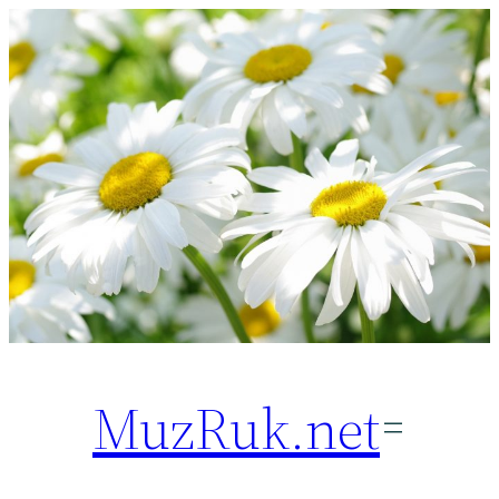
Перейти
к
содержимому
MuzRuk.net