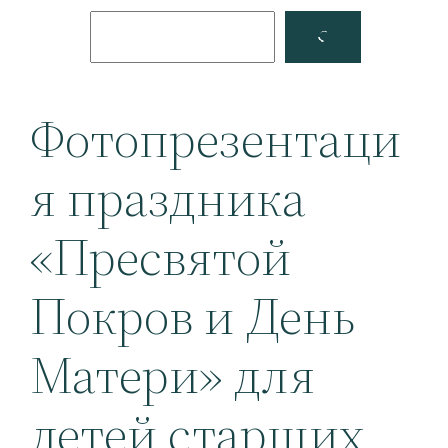
Поиск
Facebook
YouTube
Фотопрезентаци
я праздника
«Пресвятой
Покров и День
Матери» для
детей старших