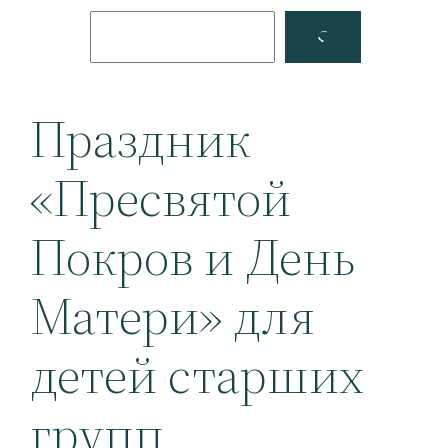
Поиск
Facebook
YouTube
Праздник
«Пресвятой
Покров и День
Матери» для
детей старших
групп