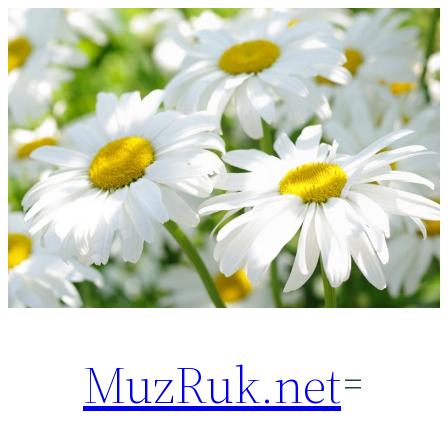
Перейти
к
содержимому
MuzRuk.net