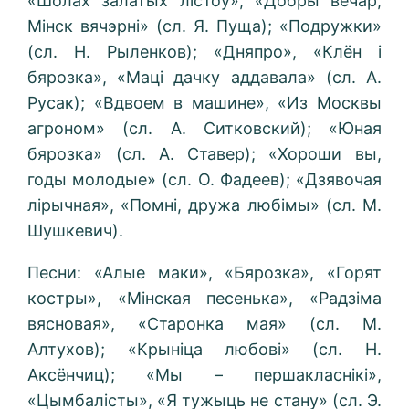
«Шолах залатых лістоў», «Добры вечар,
Мінск вячэрні» (сл. Я. Пуща); «Подружки»
(сл. Н. Рыленков); «Дняпро», «Клён i
бярозка», «Маці дачку аддавала» (сл. А.
Русак); «Вдвоем в машине», «Из Москвы
агроном» (сл. А. Ситковский); «Юная
бярозка» (сл. А. Ставер); «Хороши вы,
годы молодые» (сл. О. Фадеев); «Дзявочая
лірычная», «Помні, дружа любімы» (сл. M.
Шушкевич).
Песни: «Алые маки», «Бярозка», «Горят
костры», «Мінская песенька», «Радзіма
вясновая», «Старонка мая» (сл. М.
Алтухов); «Крыніца любові» (сл. H.
Аксёнчиц); «Мы – першакласнікі»,
«Цымбалісты», «Я тужыць не стану» (сл. Э.