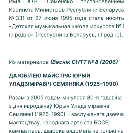
Имя Ю.В. Семеняко постановлением
Кабинета Министров Республики Беларусь
№331 от 27 июня 1995 года стала носить
«Детская музыкальная школа искусств №1
г.Гродно» (Республика Беларусь, г.Гродно).
Из материалов
(Весн
i
к СНТТ № 8 (2006)
ДА ЮБІЛЕЮ МАЙСТРА:
ЮРЫЙ
УЛАДЗІМІРАВІЧ СЕМЯНЯКА (1925
–
1990)
Разам з 2005 годам мінулася 80-я гадавіна
з дня народзінаў Юрыя Уладзіміравіча
Семянякі (1925–1990) – заслужанага дзеяча
мастацтваў, народнага артыста БССР,
кампазітара, шырока вядомага не толькі на