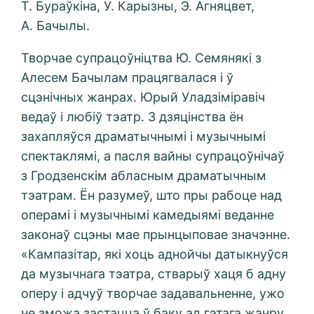
Т. Бураўкіна, У. Карызны, Э. Агняцвет,
А. Бачылы.
Творчае супрацоўніцтва Ю. Семянякі з
Алесем Бачылам працягвалася і ў
сцэнічных жанрах. Юрый Уладзіміравіч
ведаў і любіў тэатр. З дзяцінства ён
захапляўся драматычнымі і музычнымі
спектаклямі, а пасля вайны супрацоўнічаў
з Гродзенскім абласным драматычным
тэатрам. Ён разумеў, што пры рабоце над
операмі і музычнымі камедыямі веданне
законаў сцэны мае прынцыповае значэнне.
«Кампазітар, які хоць аднойчы датыкнуўся
да музычнага тэатра, стварыў хаця б адну
оперу і адчуў творчае задавальненне, ужо
не зможа застацца ў баку ад гэтага жанру.