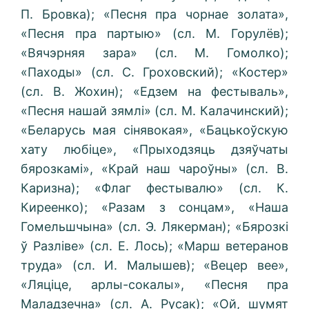
П. Бровка); «Песня пра чорнае золата»,
«Песня пра партыю» (сл. М. Горулёв);
«Вячэрняя зара» (сл. М. Гомолко);
«Паходы» (сл. С. Гроховский); «Костер»
(сл. В. Жохин); «Едзем на фестываль»,
«Песня нашай зямлі» (сл. М. Калачинский);
«Беларусь мая сінявокая», «Бацькоўскую
хату любіце», «Прыходзяць дзяўчаты
бярозкамі», «Край наш чароўны» (сл. В.
Каризна); «Флаг фестывалю» (сл. К.
Киреенко); «Разам з сонцам», «Наша
Гомельшчына» (сл. Э. Лякерман); «Бярозкі
ў Разліве» (сл. Е. Лось); «Марш ветеранов
труда» (сл. И. Малышев); «Вецер вее»,
«Ляціце, арлы-сокалы», «Песня пра
Маладзечна» (сл. А. Русак); «Ой, шумят