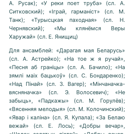
А. Русак); «У реки поет труба» (сл. А.
Ситковский); «Іграй, гарманіст» (сл. М.
Танк); «Турысцкая паходная» (сл. Н.
Чернявский); «Мы клянёмся Веры
Харужай» (сл. Е. Янищиц)
Для ансамблей: «Дарагая мая Беларусь»
(сл. А. Астрейко); «На тое ж я ручай»,
«Песня аб граніцы» (сл. А. Бачило); «На
зямлі маіх бацькоў» (сл. С. Бондаренко);
«Над Пінай» (сл. 3. Вагер); «Мінчаначка-
вясняначка» (сл. Э. Волосевич); «Не
забыць», «Падкажы» (сл. М. Горулёв);
«Вясенняя мелодыя» (сл. М. Колочинский);
«Явар і каліна» (сл. Я. Купала); «За Белаю
вежай» (сл. Е. Лось); «Добры вечар»,