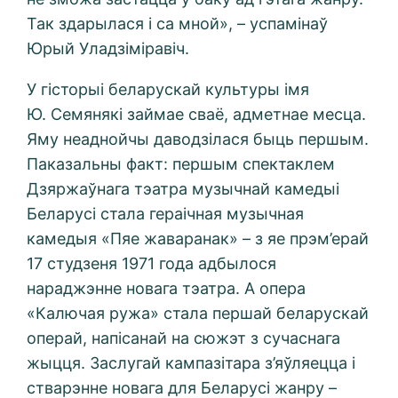
Так здарылася і са мной», – успамінаў
Юрый Уладзіміравіч.
У гісторыі беларускай культуры імя
Ю. Семянякі займае сваё, адметнае месца.
Яму неаднойчы даводзілася быць першым.
Паказальны факт: першым спектаклем
Дзяржаўнага тэатра музычнай камедыі
Беларусі стала гераічная музычная
камедыя «Пяе жаваранак» – з яе прэм’ерай
17 студзеня 1971 года адбылося
нараджэнне новага тэатра. А опера
«Калючая ружа» стала першай беларускай
операй, напісанай на сюжэт з сучаснага
жыцця. Заслугай кампазітара з’яўляецца і
стварэнне новага для Беларусі жанру –