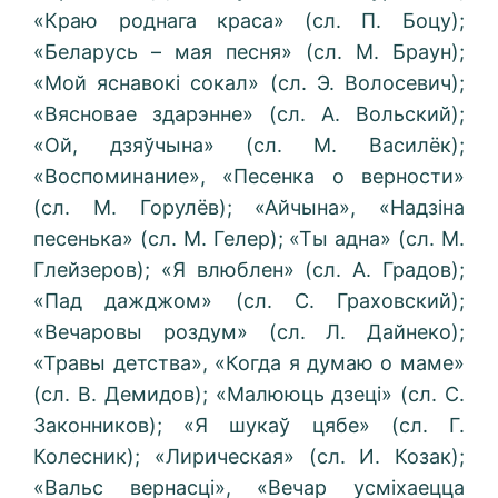
«Краю роднага краса» (сл. П. Боцу);
«Беларусь – мая песня» (сл. М. Браун);
«Мой яснавокі сокал» (сл. Э. Волосевич);
«Вясновае здарэнне» (сл. А. Вольский);
«Ой, дзяўчына» (сл. М. Василёк);
«Воспоминание», «Песенка о верности»
(сл. М. Горулёв); «Айчына», «Надзіна
песенька» (сл. М. Гелер); «Ты адна» (сл. М.
Глейзеров); «Я влюблен» (сл. А. Градов);
«Пад дажджом» (сл. С. Граховский);
«Вечаровы роздум» (сл. Л. Дайнеко);
«Травы детства», «Когда я думаю о маме»
(сл. В. Демидов); «Малююць дзеці» (сл. С.
Законников); «Я шукаў цябе» (сл. Г.
Колесник); «Лирическая» (сл. И. Козак);
«Вальс вернасці», «Вечар усміхаецца