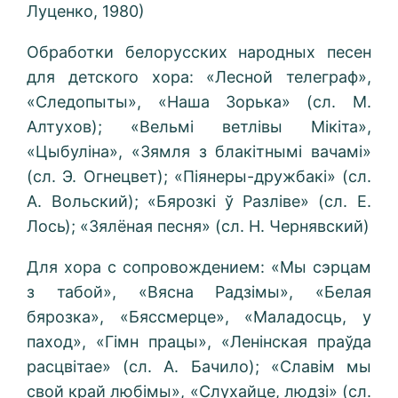
Луценко, 1980)
Обработки белорусских народных песен
для детского хора: «Лесной телеграф»,
«Следопыты», «Наша Зорька» (сл. М.
Алтухов); «Вельмі ветлівы Мікіта»,
«Цыбуліна», «Зямля з блакітнымі вачамі»
(сл. Э. Огнецвет); «Піянеры-дружбакі» (сл.
А. Вольский); «Бярозкі ў Разліве» (сл. Е.
Лось); «Зялёная песня» (сл. Н. Чернявский)
Для хора с сопровождением: «Мы сэрцам
з табой», «Вясна Радзімы», «Белая
бярозка», «Бяссмерце», «Маладосць, у
паход», «Гімн працы», «Ленінская праўда
расцвітае» (сл. А. Бачило); «Славім мы
свой край любімы», «Слухайце, людзі» (сл.