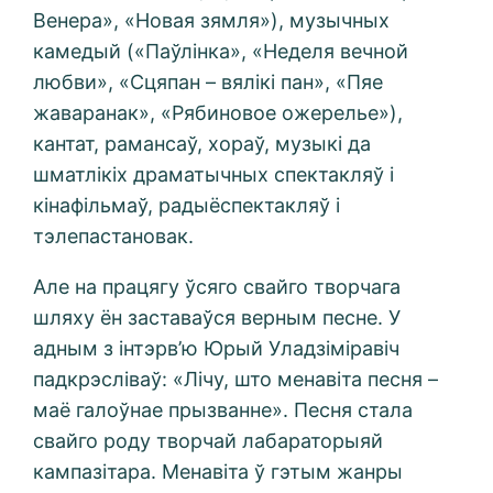
Венера», «Новая зямля»), музычных
камедый («Паўлінка», «Неделя вечной
любви», «Сцяпан – вялікі пан», «Пяе
жаваранак», «Рябиновое ожерелье»),
кантат, рамансаў, хораў, музыкі да
шматлікіх драматычных спектакляў і
кінафільмаў, радыёспектакляў і
тэлепастановак.
Але на працягу ўсяго свайго творчага
шляху ён заставаўся верным песне. У
адным з інтэрв’ю Юрый Уладзі­міравіч
падкрэсліваў: «Лічу, што менавіта песня –
маё галоўнае прызванне». Песня стала
свайго роду творчай лабараторыяй
кампазітара. Менавіта ў гэтым жанры