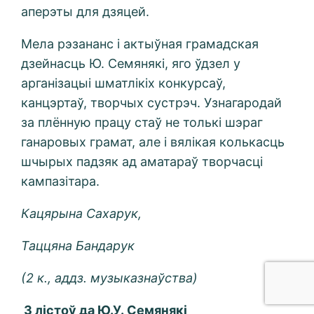
аперэты для дзяцей.
Мела рэзананс і актыўная грамадская
дзейнасць Ю. Семянякі, яго ўдзел у
арганізацыі шматлікіх конкурсаў,
канцэртаў, творчых сустрэч. Узнагародай
за плённую працу стаў не толькі шэраг
ганаровых грамат, але і вялікая колькасць
шчырых падзяк ад аматараў творчасці
кампазітара.
Кацярына Сахарук,
Таццяна Бандарук
(2 к., аддз. музыказна
ўства
)
З лістоў да Ю.У. Семянякі