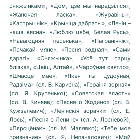
сняжынкамі», «Дом, дзе мы нарадзіліся»,
«Жаночая ласка», «Журавіны»,
«Кастрычнік», «Крыніца дабраты», «Ленін –
наша вясна», «Люблю цябе, Белая Русь»,
«Навагодняя песенька», «Пагранічнік»,
«Пачакай мяне», «Песня родная», «Сами
дарагі», «Сняжынка», «Усё тут сэрцу
блізка», «Цвіці, Алтай», «Чароўнае святло»,
«Шчасце мае», «Якая ты цудоўная,
Радзіма» (сл. В. Каризна); «Гераіня зорная»
(сл. Я. Крупенько); «Советская власть»
(сл. В. Киняев); «Песня о Жодино» (сл. В.
Кужзалевич); «Ленінскія зорачкі» (сл. Е.
Лось); «Песня о Ленине» (сл. А. Лозневой);
«Пярсцёнак» (сл. М. Малявко); «Тебе мое
признание» (сл. Я. Непачалович); «Мой