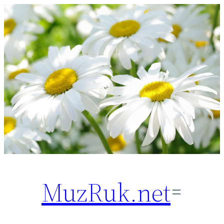
Перейти
к
содержимому
MuzRuk.net