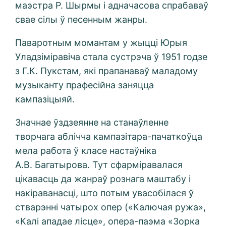
маэстра Р. Шырмы і адначасова спрабаваў
свае сілы ў песенным жанры.
Паваротным момантам у жыцці Юрыя
Уладзіміравіча стала сустрэча ў 1951 годзе
з Г.К. Пук­стам, які прапанаваў маладому
музыканту прафесійна заняцца
кампазіцыяй.
Значнае ўздзеянне на станаўленне
творчага аблічча кампазітара-пачаткоўца
мела работа ў класе настаўніка
А.В. Багатырова. Тут сфарміравалася
цікавасць да жанраў рознага маштабу і
накіраванасці, што потым увасобілася ў
стварэнні чатырох опер («Калючая ружа»,
«Калі ападае лісце», опера-паэма «Зорка