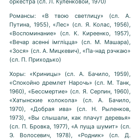
оркестра (сл. Л. Куленковой, 1970)
Романсы: «В твою светлицу» (сл. А.
Путина, 1955), «Лес» (сл. Я. Колас, 1956),
«Воспоминание» (сл. К. Киреенко, 1957),
«Вечар асенні імгліцца» (сл. M. Машара),
«Зося» (сл. А. Мицкевич), «Па-над рэчкаю»
(сл. П. Приходько)
Хоры: «Криницы» (сл. А. Бачило, 1959),
«Спокойно дремлет Нарочь» (сл. М. Танк,
1960), «Бессмертие» (сл. Я. Серпин, 1960),
«Хатынские колокола» (сл. А. Бачило,
1970), «Добрая ива» (сл. Н. Рыленков,
1973), «Вы слышали, как плачут деревья»
(сл. П. Бровка, 1977), «А пуща шумит» (сл.
Э. Волосевич, 1978), «Родник» (сл. Д.