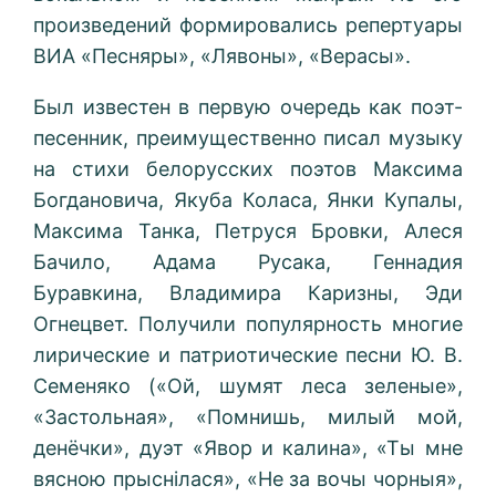
произведений формировались репертуары
ВИА «Песняры», «Лявоны», «Верасы».
Был известен в первую очередь как поэт-
песенник, преимущественно писал музыку
на стихи белорусских поэтов Максима
Богдановича, Якуба Коласа, Янки Купалы,
Максима Танка, Петруся Бровки, Алеся
Бачило, Адама Русака, Геннадия
Буравкина, Владимира Каризны, Эди
Огнецвет. Получили популярность многие
лирические и патриотические песни Ю. В.
Семеняко («Ой, шумят леса зеленые»,
«Застольная», «Помнишь, милый мой,
денёчки», дуэт «Явор и калина», «Ты мне
вясною прыснілася», «Не за вочы чорныя»,