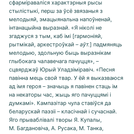
сфарміраваліся характэрныя рысы
стылістыкі, перш за ўсё звязаныя з
мелодыяй, эмацыянальна напоўненай,
інтанацыйна выразнай. «Я ніколі не
згаджуся з тым, каб імі [гармоніяй,
рытмікай, аркестроўкай –
аўт.
] падмяняць
мелодыю, здольную быць выразнікам
глыбокага чалавечага пачуцця», –
сцвярджаў Юрый Уладзіміравіч. «Песня
павінна мець свой твар. У ёй я выказваюся
ад імя героя – значыць я павінен стаць ім
на некаторы час, жыць яго пачуццямі і
думкамі». Кампазітар чула ставіўся да
беларускай паэзіі – класічнай і сучаснай.
Яго прываблівалі творы Я. Купалы,
М. Багдановіча, А. Русака, М. Танка,