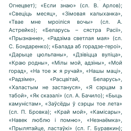
Огнецвет); «Если знаю» (сл. В. Арлов);
«Свеціць месяц», «Зімовая калыханка»,
«Твае мне мроіліся вочы» (сл. А.
Астрейко); «Беларусь – сястра Расіі»,
«Прызнанне», «Радзіма светлая мая» (сл.
С. Бондаренко); «Балада аб горадзе-героі»,
«Дарыце цюльпаны», «Дзівіцца вуліца»,
«Краю родны», «Мілы мой, адзіны», «Мой
горад», «На тое ж я ручай», «Нашы маці»,
«Радзіме», «Расцвітай, Беларусь»,
«Халастым не застануся», «Я сэрцам з
табой», «Як сказалі» (сл. А. Бачило); «Быць
камуністам», «Заўсёды ў сэрцы тое лета»
(сл. П. Бровка); «Край мой», «Камісары»,
«Навек люблю i помню», «Незнаёмка»,
«Прылятайце, ластаўкі» (сл. Г. Буравкин);