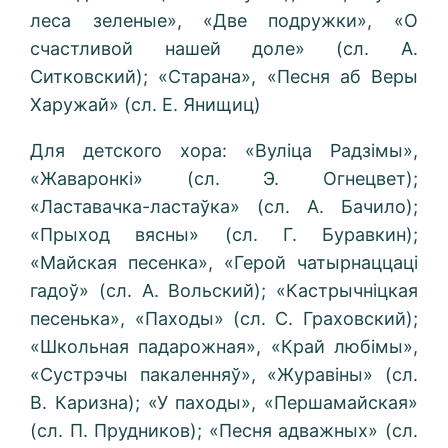
леса зеленые», «Две подружки», «О
счастливой нашей доле» (сл. А.
Ситковский); «Старана», «Песня аб Веры
Харужай» (сл. Е. Янищиц)
Для детского хора: «Вуліца Радзімы»,
«Жаваронкі» (сл. Э. Огнецвет);
«Ластавачка-ластаўка» (сл. А. Бачило);
«Прыход вясны» (сл. Г. Буравкин);
«Майская песенка», «Герой чатырнаццаці
гадоў» (сл. А. Вольский); «Кастрычніцкая
песенька», «Паходы» (сл. С. Граховский);
«Школьная падарожная», «Край любімы»,
«Сустрэчы пакаленняў», «Журавіны» (сл.
В. Каризна); «У паходы», «Першамайская»
(сл. П. Прудников); «Песня адважных» (сл.