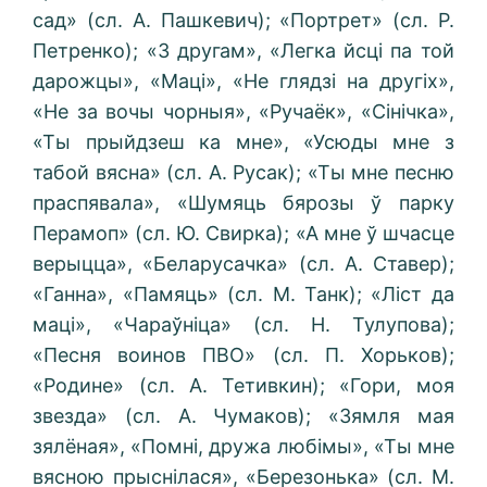
сад» (сл. А. Пашкевич); «Портрет» (сл. Р.
Петренко); «З другам», «Легка йсці па той
дарожцы», «Маці», «Не глядзі на другіх»,
«Не за вочы чорныя», «Ручаёк», «Сінічка»,
«Ты прыйдзеш ка мне», «Усюды мне з
табой вясна» (сл. А. Русак); «Ты мне песню
праспявала», «Шумяць бярозы ў парку
Перамоп» (сл. Ю. Свирка); «А мне ў шчасце
верыцца», «Беларусачка» (сл. А. Ставер);
«Ганна», «Памяць» (сл. М. Танк); «Ліст да
маці», «Чараўніца» (сл. H. Тулупова);
«Песня воинов ПВО» (сл. П. Хорьков);
«Родине» (сл. А. Тетивкин); «Гори, моя
звезда» (сл. А. Чумаков); «Зямля мая
зялёная», «Помні, дружа любімы», «Ты мне
вясною прыснілася», «Березонька» (сл. М.