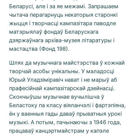
Беларусі, але і за яе межамі. Запрашаем
чытача перагарнуць некаторыя старонкі
жыцця і творчасці кампазітара паводле
матэрыялаў фондаў Беларускага
дзяржаўнага архіва-музея літаратуры і
мастацтва (Фонд 198).
Шлях да музычнага майстэрства ў кожнай
творчай асобы унікальны. У маладосці
Юрый Уладзіміравіч нават і не марыў аб
прафесійнай кампазітарскай дзейнасці.
Скончыўшы музычнае вучылішча ў
Беластоку па класу віяланчэлі і фартэпіяна,
ён у ваенныя гады даваў прыватныя урокі
музыкі. А потым, пачынаючы з 1946 года,
працаваў канцэртмайстрам у капэле