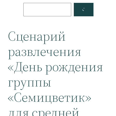
Поиск
Facebook
YouTube
Сценарий
развлечения
«День рождения
группы
«Семицветик»
для средней