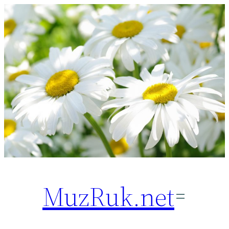
Перейти
к
содержимому
MuzRuk.net