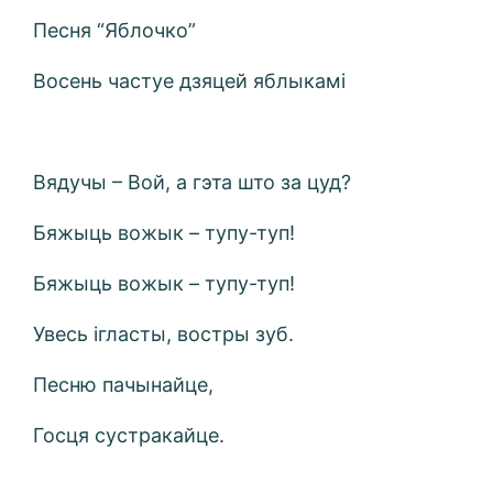
Песня “Яблочко”
Восень частуе дзяцей яблыкамі
Вядучы – Вой, а гэта што за цуд?
Бяжыць вожык – тупу-туп!
Бяжыць вожык – тупу-туп!
Увесь ігласты, востры зуб.
Песню пачынайце,
Госця сустракайце.