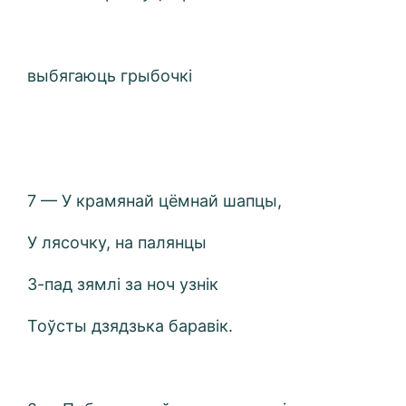
выбягаюць грыбочкі
7 — У крамянай цёмнай шапцы,
У лясочку, на палянцы
З-пад зямлі за ноч узнік
Тоўсты дзядзька баравік.