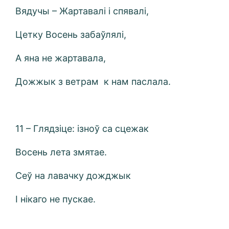
Вядучы – Жартавалі і спявалі,
Цетку Восень забаўлялі,
А яна не жартавала,
Дожжык з ветрам к нам паслала.
11 – Глядзіце: ізноў са сцежак
Восень лета змятае.
Сеў на лавачку дожджык
І нікаго не пускае.