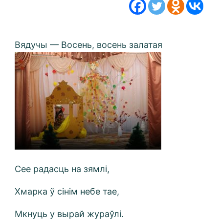
Вядучы — Восень, восень залатая
Сее радасць на зямлі,
Хмарка ў сінім небе тае,
Мкнуць у вырай жураўлі.