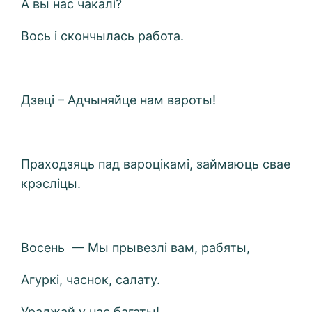
А вы нас чакалі?
Вось і скончылась работа.
Дзеці – Адчыняйце нам вароты!
Праходзяць пад вароцікамі, займаюць свае
крэсліцы.
Восень — Мы прывезлі вам, рабяты,
Агуркі, часнок, салату.
Ураджай у нас багаты!