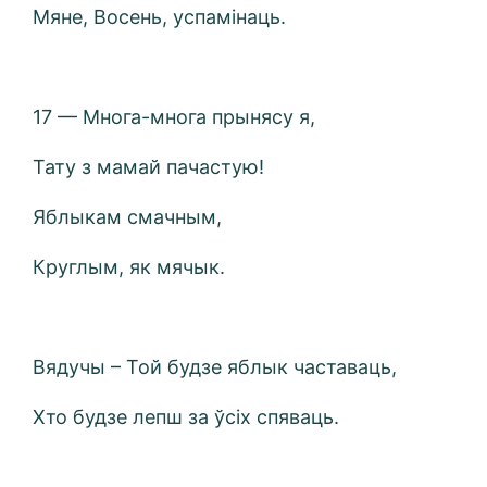
Мяне, Восень, успамінаць.
17 — Многа-многа прынясу я,
Тату з мамай пачастую!
Яблыкам смачным,
Круглым, як мячык.
Вядучы – Той будзе яблык частаваць,
Хто будзе лепш за ўсіх спяваць.