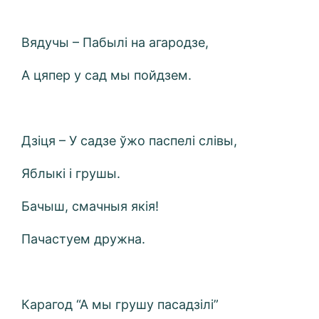
Вядучы – Пабылі на агародзе,
А цяпер у сад мы пойдзем.
Дзіця – У садзе ўжо паспелі слівы,
Яблыкі і грушы.
Бачыш, смачныя якія!
Пачастуем дружна.
Карагод “А мы грушу пасадзілі”