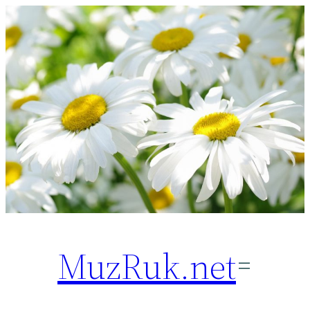
Перейти
к
содержимому
MuzRuk.net