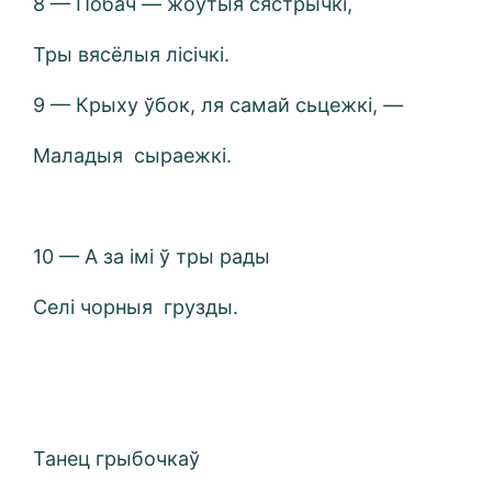
8 — Побач — жоўтыя сястрычкі,
Тры вясёлыя лісічкі.
9 — Крыху ўбок, ля самай сьцежкі, —
Маладыя сыраежкі.
10 — А за імі ў тры рады
Селі чорныя грузды.
Танец грыбочкаў