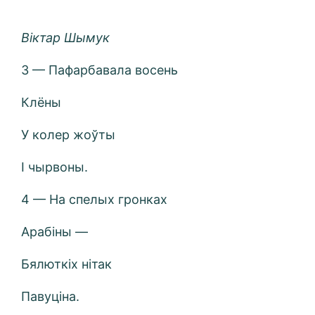
Віктар Шымук
3 — Пафарбавала восень
Клёны
У колер жоўты
І чырвоны.
4 — На спелых гронках
Арабіны —
Бялюткіх нітак
Павуціна.