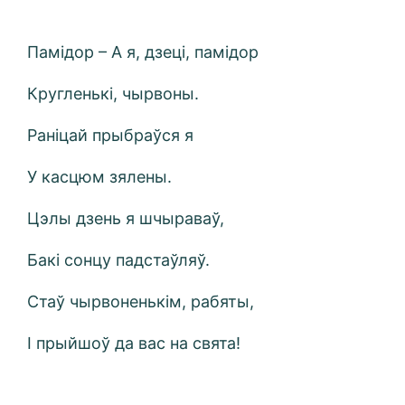
Памідор – А я, дзеці, памідор
Кругленькі, чырвоны.
Раніцай прыбраўся я
У касцюм зялены.
Цэлы дзень я шчыраваў,
Бакі сонцу падстаўляў.
Стаў чырвоненькім, рабяты,
І прыйшоў да вас на свята!