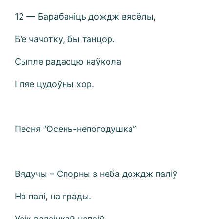
12 — Барабаніць дождж вясёлы,
Б’е чачотку, бы танцор.
Сыпле радасцю наўкола
І пяе цудоўны хор.
Песня “Осень-непогодушка”
Вядучы – Спорны з неба дождж паліў
На палі, на грады.
Усіх вадзічкай напаіў.