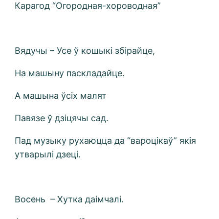
Карагод “Огородная-хороводная”
Вядучы – Усе ў кошыкі збірайце,
На машыну паскладайце.
А машына ўсіх малят
Павязе ў дзіцячы сад.
Пад музыку рухаюцца да “вароцікаў” якія
утварылі дзеці.
Восень – Хутка даімчалі.