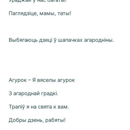
Паглядзіце, мамы, таты!
Выбягаюць дзеці ў шапачках агародніны.
Агурок – Я вяселы агурок
З агароднай градкі.
Трапіў я на свята к вам.
Добры дзень, рабяты!