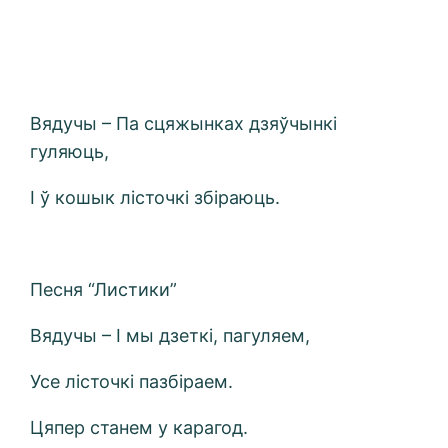
Вядучы – Па сцяжынках дзяўчынкі
гуляюць,
І ў кошык лісточкі збіраюць.
Песня “Листики”
Вядучы – І мы дзеткі, пагуляем,
Усе лісточкі пазбіраем.
Цяпер станем у карагод.