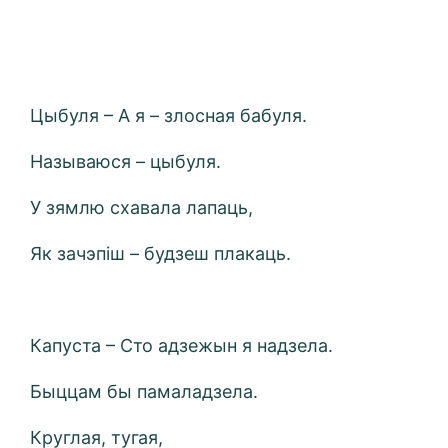
Цыбуля – А я – злосная бабуля.
Называюся – цыбуля.
У зямлю схавала лапаць,
Як зачэпіш – будзеш плакаць.
Капуста – Сто адзежын я надзела.
Быццам бы памаладзела.
Круглая, тугая,