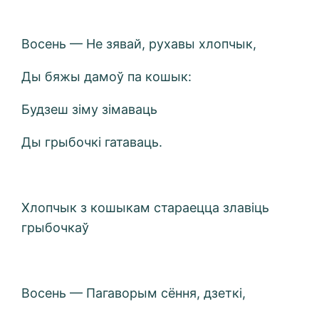
Восень — Не зявай, рухавы хлопчык,
Ды бяжы дамоў па кошык:
Будзеш зіму зімаваць
Ды грыбочкі гатаваць.
Хлопчык з кошыкам стараецца злавіць
грыбочкаў
Восень — Пагаворым сёння, дзеткі,