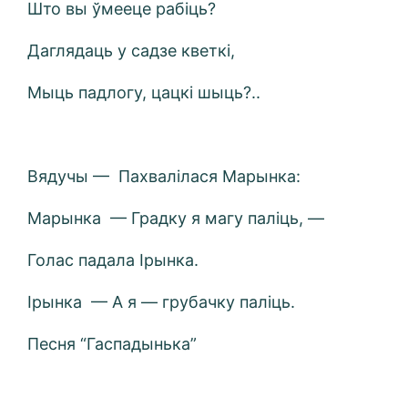
Што вы ўмееце рабіць?
Даглядаць у садзе кветкі,
Мыць падлогу, цацкі шыць?..
Вядучы — Пахвалілася Марынка:
Марынка — Градку я магу паліць, —
Голас падала Ірынка.
Ірынка — А я — грубачку паліць.
Песня “Гаспадынька”