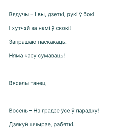
Вядучы – І вы, дзеткі, рукі ў бокі
І хутчэй за намі ў скокі!
Запрашаю паскакаць.
Няма часу сумаваць!
Вяселы танец
Восень – На градзе ўсе ў парадку!
Дзякуй шчырае, рабяткі.