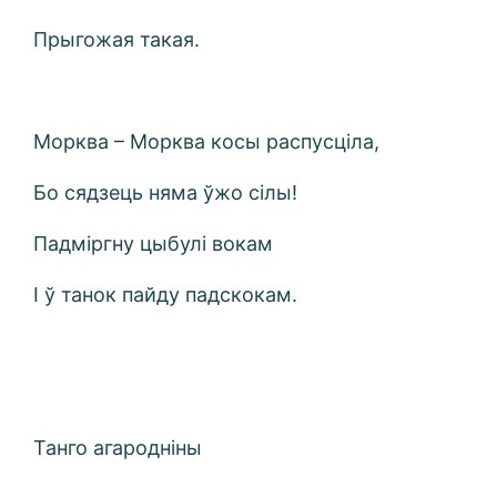
Прыгожая такая.
Морква – Морква косы распусціла,
Бо сядзець няма ўжо сілы!
Падміргну цыбулі вокам
І ў танок пайду падскокам.
Танго агародніны