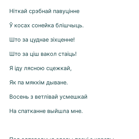
Ніткай срэбнай павуцінне
Ў косах сонейка блішчыць.
Што за цуднае зіхценне!
Што за ціш вакол стаіць!
Я іду лясною сцежкай,
Як па мяккім дыване.
Восень з ветлівай усмешкай
На спатканне выйшла мне.