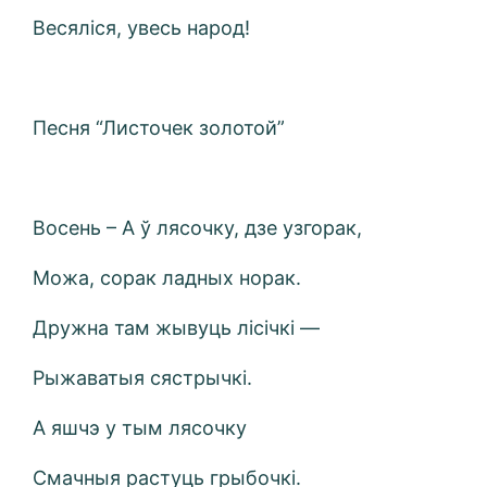
Весяліся, увесь народ!
Песня “Листочек золотой”
Восень – А ў лясочку, дзе узгорак,
Можа, сорак ладных норак.
Дружна там жывуць лісічкі —
Рыжаватыя сястрычкі.
А яшчэ у тым лясочку
Смачныя растуць грыбочкі.