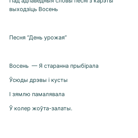
Пад адпаведныя словы песні з карэты
выходзіць Восень
Песня “День урожая”
Восень — Я старанна прыбірала
Ўсюды дрэвы і кусты
I зямлю памалявала
Ў колер жоўта-залаты.