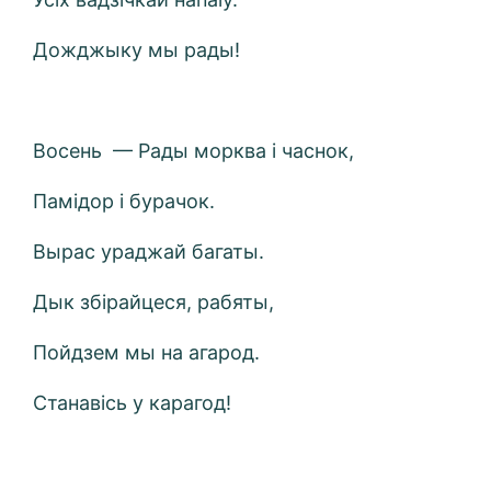
Дожджыку мы рады!
Восень — Рады морква і часнок,
Памідор і бурачок.
Вырас ураджай багаты.
Дык збірайцеся, рабяты,
Пойдзем мы на агарод.
Станавісь у карагод!