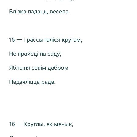
Блізка падаць, весела.
15 — І рассыпаліся кругам,
Не прайсці па саду,
Яблыня сваім дабром
Падзяліцца рада.
16 — Круглы, як мячык,