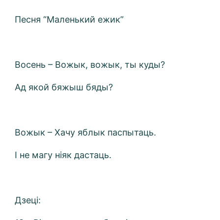
Песня “Маленький ежик”
Восень – Вожык, вожык, ты куды?
Ад якой бяжыш бяды?
Вожык – Хачу яблык паспытаць.
І не магу ніяк дастаць.
Дзеці: