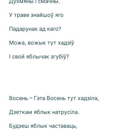
Духмяны i смачны.
У траве знайшоў яго
Падарунак ад каго?
Можа, вожык тут хадзіў
І свой яблычак згубіў?
Восень – Гэта Восень тут хадзіла,
Дзеткам яблык натрусіла.
Будзеш яблык частаваць,