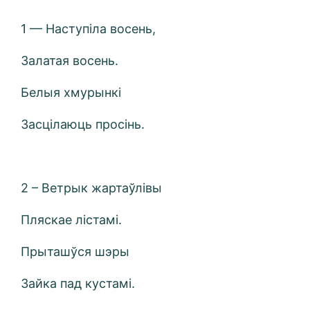
1 — Наступіла восень,
Залатая восень.
Белыя хмурынкі
Засцілаюць просінь.
2 – Ветрык жартаўлівы
Пляскае лістамі.
Прыташўся шэры
Зайка пад кустамі.