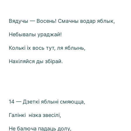
Вядучы — Восень! Cмачны водар яблык,
Небывалы ураджай!
Колькі іх вось тут, ля яблынь,
Нахіляйся ды збірай.
14 — Дзеткі яблыні смяюцца,
Галінкі нізка звесілі,
Не балюча падаць долу,