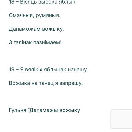
18 – Вісяць высока яблыкі
Смачныя, румяныя.
Дапаможам вожыку,
З галінак пазнімаем!
19 – Я вялікіх яблычак нанашу.
Вожыка на танец я запрашу.
Гульня “Дапамажы вожыку”