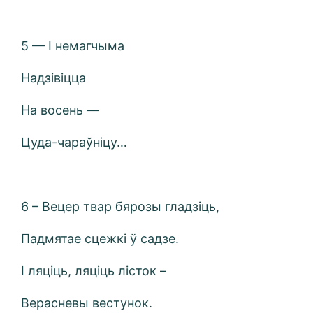
5 — І немагчыма
Надзівіцца
На восень —
Цуда-чараўніцу…
6 – Вецер твар бярозы гладзіць,
Падмятае сцежкі ў садзе.
І ляціць, ляціць лісток –
Верасневы вестунок.