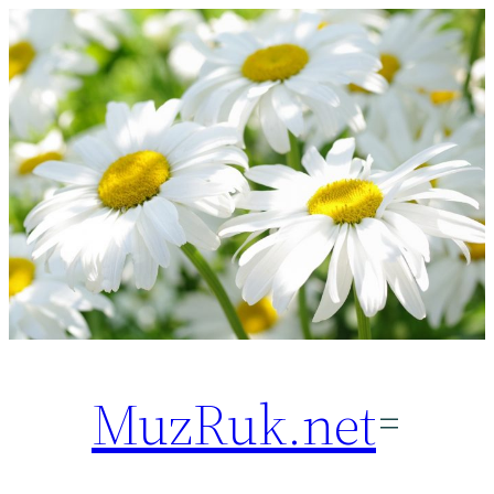
Перейти
к
содержимому
MuzRuk.net