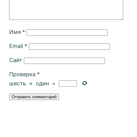
Имя
*
Email
*
Сайт
Проверка
*
шесть
×
один
=