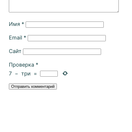
Имя
*
Email
*
Сайт
Проверка
*
7
−
три
=