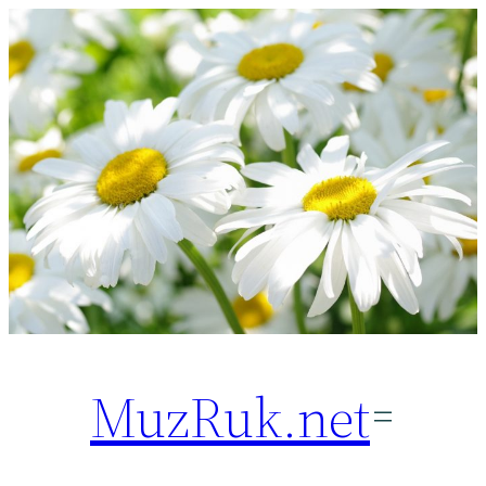
Перейти
к
содержимому
MuzRuk.net