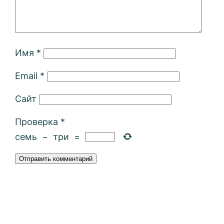
Имя
*
Email
*
Сайт
Проверка
*
семь
−
три
=