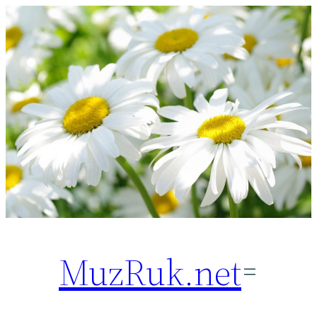
Перейти
к
содержимому
MuzRuk.net