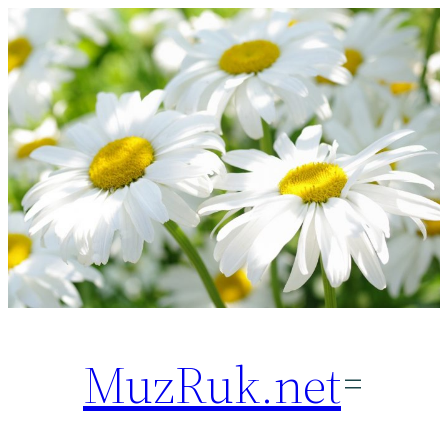
Перейти
к
содержимому
MuzRuk.net