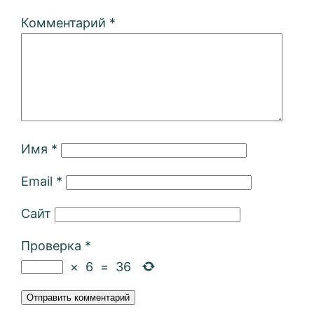
Комментарий
*
Имя
*
Email
*
Сайт
Проверка
*
×
6
=
36