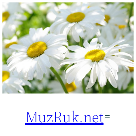
Перейти
к
содержимому
MuzRuk.net