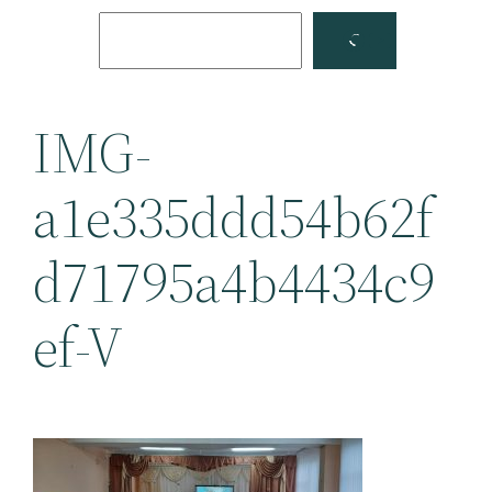
Поиск
Facebook
YouTube
IMG-
a1e335ddd54b62f
d71795a4b4434c9
ef-V