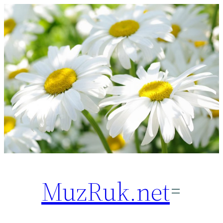
Перейти
к
содержимому
MuzRuk.net