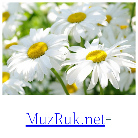
Перейти
к
содержимому
MuzRuk.net