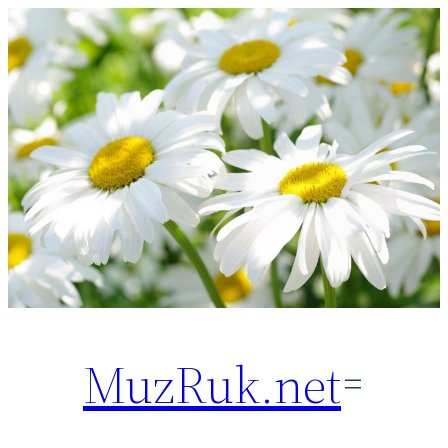
Перейти
к
содержимому
MuzRuk.net