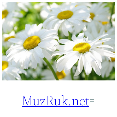
Перейти
к
содержимому
MuzRuk.net