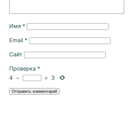
Имя
*
Email
*
Сайт
Проверка
*
4
−
=
3