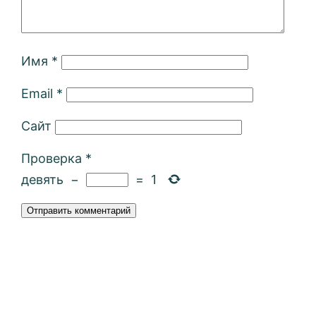
Имя
*
Email
*
Сайт
Проверка
*
девять
−
=
1