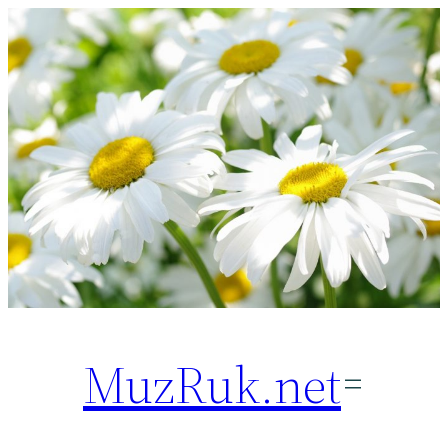
Перейти
к
содержимому
MuzRuk.net