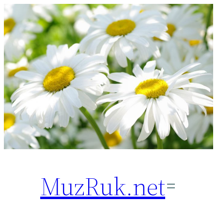
Перейти
к
содержимому
MuzRuk.net