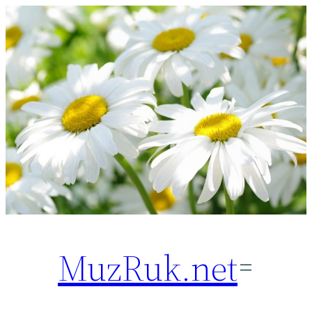
Перейти
к
содержимому
MuzRuk.net