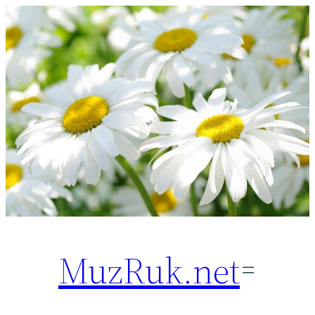
Перейти
к
содержимому
MuzRuk.net