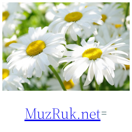
Перейти
к
содержимому
MuzRuk.net