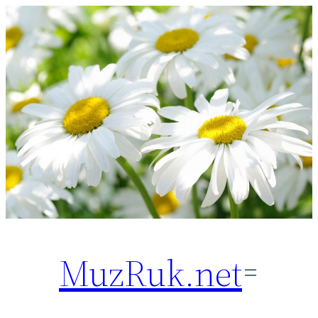
Перейти
к
содержимому
MuzRuk.net