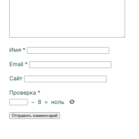
Имя
*
Email
*
Сайт
Проверка
*
−
8
=
ноль